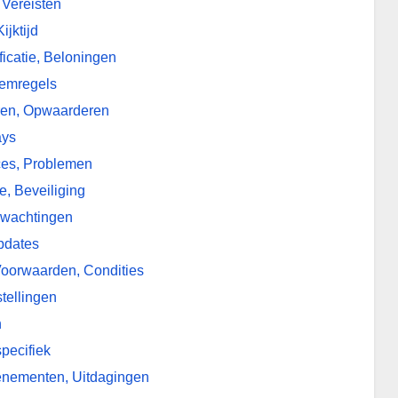
 Vereisten
jktijd
ficatie, Beloningen
temregels
ren, Opwaarderen
ays
ces, Problemen
e, Beveiliging
rwachtingen
pdates
oorwaarden, Condities
stellingen
n
specifiek
enementen, Uitdagingen