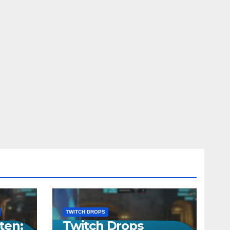
TWITCH DROPS
ten:
Twitch Drops