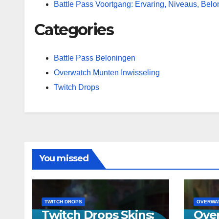
Battle Pass Voortgang: Ervaring, Niveaus, Bel
Categories
Battle Pass Beloningen
Overwatch Munten Inwisseling
Twitch Drops
You missed
TWITCH DROPS
OVERWAT
Twitch Drops Skins:
Ove