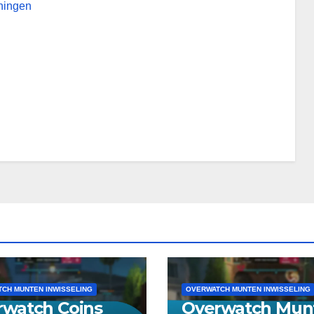
oningen
CH MUNTEN INWISSELING
OVERWATCH MUNTEN INWISSELING
rwatch Coins
Overwatch Mun