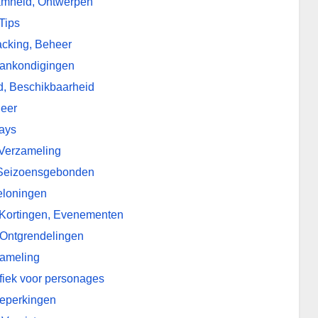
aamheid, Ontwerpen
Tips
acking, Beheer
Aankondigingen
d, Beschikbaarheid
heer
rays
 Verzameling
, Seizoensgebonden
eloningen
 Kortingen, Evenementen
 Ontgrendelingen
zameling
ifiek voor personages
Beperkingen