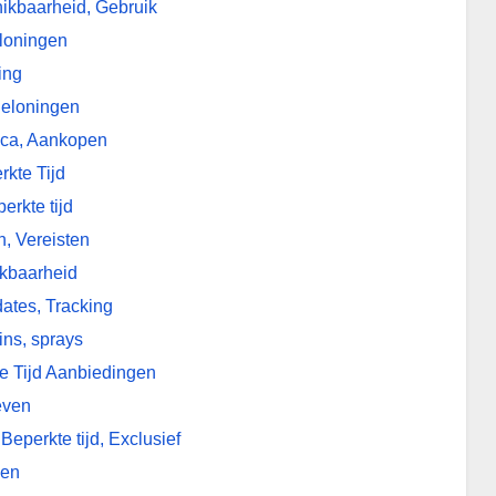
ikbaarheid, Gebruik
eloningen
ing
Beloningen
ica, Aankopen
rkte Tijd
erkte tijd
, Vereisten
ikbaarheid
ates, Tracking
ns, sprays
e Tijd Aanbiedingen
even
perkte tijd, Exclusief
gen