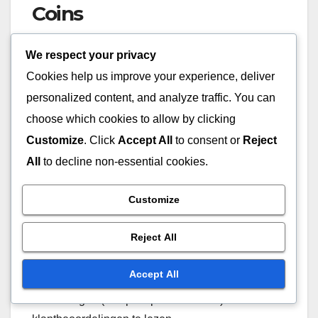
Coins
Wanneer je Overwatch Coins koopt, kies dan voor
We respect your privacy
vertrouwde betaalmethoden die
Cookies help us improve your experience, deliver
koperbescherming bieden, zoals creditcards of
personalized content, and analyze traffic. You can
gerenommeerde digitale portemonnees. Deze
choose which cookies to allow by clicking
methoden bieden vaak extra beveiligingslagen,
Customize
. Click
Accept All
to consent or
Reject
waardoor het moeilijker wordt voor oplichters om
All
to decline non-essential cookies.
toegang te krijgen tot je financiële informatie.
Customize
Koop altijd van officiële platforms of
geautoriseerde verkopers. Dit minimaliseert het
Reject All
risico om te maken te krijgen met vervalste coins
of oplichting. Verifieer de legitimiteit van de
Accept All
website door te controleren op veilige
verbindingen (let op “https” in de URL) en