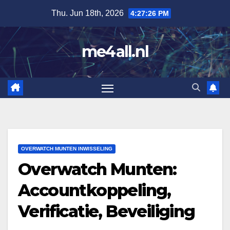
Skip
Thu. Jun 18th, 2026
4:27:28 PM
to
content
me4all.nl
OVERWATCH MUNTEN INWISSELING
Overwatch Munten:
Accountkoppeling,
Verificatie, Beveiliging