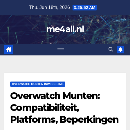
Skip
Thu. Jun 18th, 2026
3:25:53 AM
to
content
me4all.nl
OVERWATCH MUNTEN INWISSELING
Overwatch Munten:
Compatibiliteit,
Platforms, Beperkingen