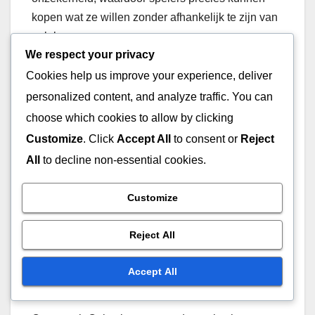
kopen wat ze willen zonder afhankelijk te zijn van
geluk.
We respect your privacy
Cookies help us improve your experience, deliver
Spelers kunnen loot boxes verdienen via
gameplay, maar ze kunnen er ook voor kiezen om
personalized content, and analyze traffic. You can
Overwatch Coins met echt geld te kopen, wat een
choose which cookies to allow by clicking
directere methode biedt om gewenste items te
Customize
. Click
Accept All
to consent or
Reject
verwerven. Dit maakt Overwatch Coins een
All
to decline non-essential cookies.
voorkeurskeuze voor degenen die de
willekeurigheid van loot boxes willen vermijden.
Customize
Waarde van Overwatch
Reject All
Coins versus aankopen
Accept All
met echt geld