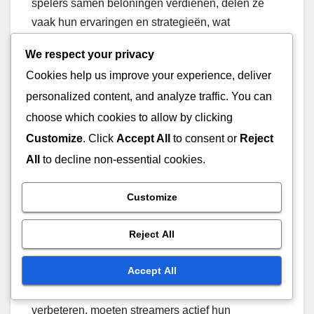
spelers samen beloningen verdienen, delen ze
vaak hun ervaringen en strategieën, wat
discussies creëert die de gemeenschapsbanden
We respect your privacy
versterken. Deze interactie kan leiden tot een
Cookies help us improve your experience, deliver
levendiger en actiever kijkerspubliek.
personalized content, and analyze traffic. You can
choose which cookies to allow by clicking
Streamers kunnen deze betrokkenheid benutten
door speciale evenementen of streams te hosten
Customize
. Click
Accept All
to consent or
Reject
die gericht zijn op Drops, waardoor kijkers worden
All
to decline non-essential cookies.
aangemoedigd om deel te nemen en te
interageren. Dit verhoogt niet alleen de
Customize
zichtbaarheid, maar helpt ook bij het opbouwen
van een loyaal publiek dat zich verbonden voelt
Reject All
met de streamer.
Accept All
Om de gemeenschapsbetrokkenheid te
verbeteren, moeten streamers actief hun