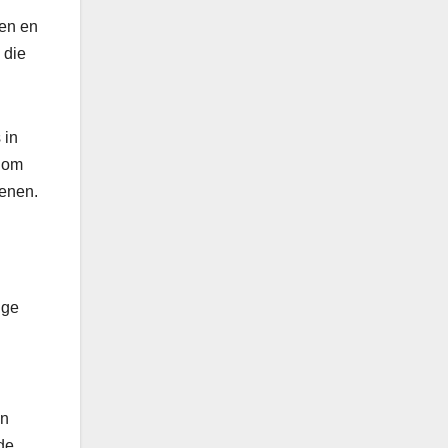
len en
 die
 in
n om
oenen.
ige
en
de