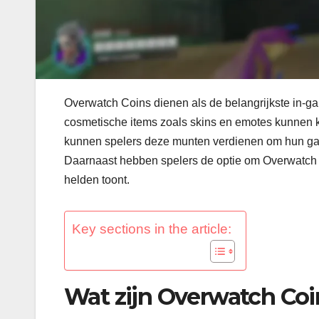
Overwatch Coins dienen als de belangrijkste in-g
cosmetische items zoals skins en emotes kunnen k
kunnen spelers deze munten verdienen om hun gam
Daarnaast hebben spelers de optie om Overwatch C
helden toont.
Key sections in the article:
Wat zijn Overwatch Coi