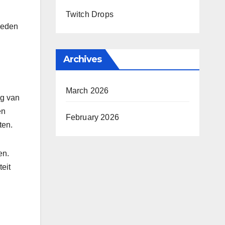
Twitch Drops
ieden
Archives
March 2026
ng van
en
February 2026
ten.
en.
eit