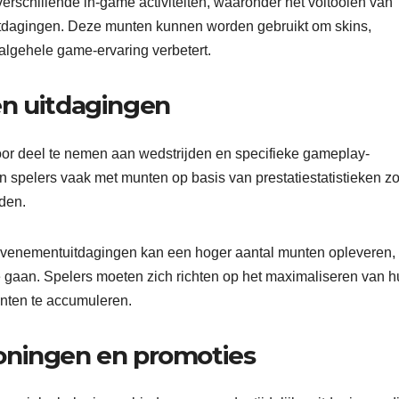
rschillende in-game activiteiten, waaronder het voltooien van
tdagingen. Deze munten kunnen worden gebruikt om skins,
algehele game-ervaring verbetert.
en uitdagingen
or deel te nemen aan wedstrijden en specifieke gameplay-
n spelers vaak met munten op basis van prestatiestatistieken z
jden.
evenementuitdagingen kan een hoger aantal munten opleveren,
e gaan. Spelers moeten zich richten op het maximaliseren van 
unten te accumuleren.
oningen en promoties