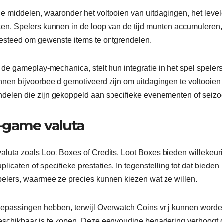
e middelen, waaronder het voltooien van uitdagingen, het leve
. Spelers kunnen in de loop van de tijd munten accumuleren,
esteed om gewenste items te ontgrendelen.
 gameplay-mechanica, stelt hun integratie in het spel spelers
unnen bijvoorbeeld gemotiveerd zijn om uitdagingen te voltooie
endelen die zijn gekoppeld aan specifieke evenementen of seiz
n-game valuta
luta zoals Loot Boxes of Credits. Loot Boxes bieden willekeur
licaten of specifieke prestaties. In tegenstelling tot dat bieden
elers, waarmee ze precies kunnen kiezen wat ze willen.
oepassingen hebben, terwijl Overwatch Coins vrij kunnen word
 beschikbaar is te kopen. Deze eenvoudige benadering verhoogt 