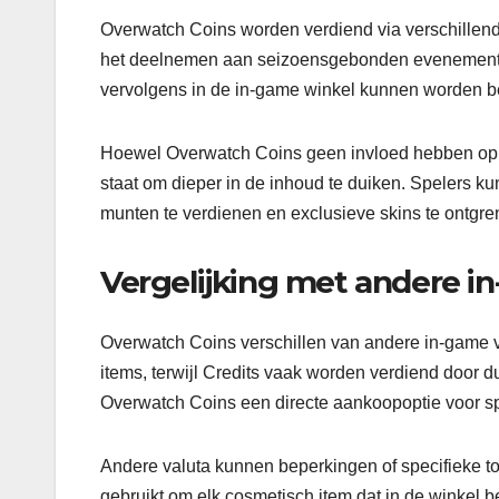
Overwatch Coins worden verdiend via verschillend
het deelnemen aan seizoensgebonden evenementen
vervolgens in de in-game winkel kunnen worden b
Hoewel Overwatch Coins geen invloed hebben op de
staat om dieper in de inhoud te duiken. Spelers k
munten te verdienen en exclusieve skins te ontgr
Vergelijking met andere i
Overwatch Coins verschillen van andere in-game va
items, terwijl Credits vaak worden verdiend door dup
Overwatch Coins een directe aankoopoptie voor sp
Andere valuta kunnen beperkingen of specifieke t
gebruikt om elk cosmetisch item dat in de winkel