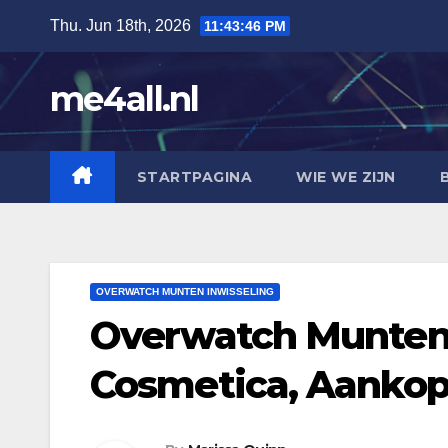
Skip
Thu. Jun 18th, 2026
11:43:47 PM
to
content
me4all.nl
STARTPAGINA
WIE WE ZIJN
OVERWATCH MUNTEN INWISSELING
Overwatch Munten:
Cosmetica, Aanko